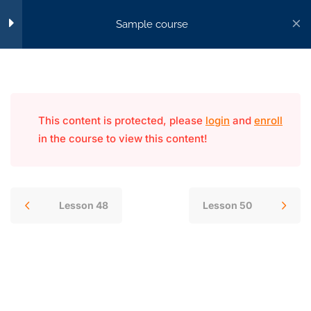
Sample course
Section 5
14
Accueil
All Courses
Lesson 46
Lesson 47
This content is protected, please
login
and
enroll
in the course to view this content!
FORMA+, votre passerelle vers l’excellence
Lesson 48
professionnelle.
0590 23 05 70
Lesson 49
Lesson 48
Lesson 50
contact@formaplus-guadeloupe.com
Lesson 50
15 rue de la ville d'Orly, Pointe-à-Pitre 97110
Du Lundi au vendredi : 8h-12h / 14h-16h
Lesson 51
Lesson 52