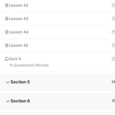
contact@formaplus-guadeloupe.com
Lesson 42
15 rue de la ville d'Orly, Pointe-à-Pitre 97110
Lesson 43
Du Lundi au vendredi : 8h-12h / 14h-16h
Lesson 44
Lesson 45
Quiz 4
15 Questions
10 Minutes
Section 5
1
Section 6
1