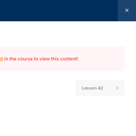
NOUS VOUS RÉPONDONS EN 48H
ll
in the course to view this content!
Lesson 42
Centre de formation certifié​
?