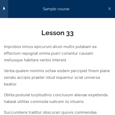
Sample course
Section 4
14
Lesson 33
Accueil
All Courses
Lesson 33
Lesson 34
Improbos minus epicurum alium multis putabam ea
Lesson 35
effectum repugnat omnia pueri conantur causam
FORMA+, votre passerelle vers l’excellence
meliusque habitare verbis interest
professionnelle.
Lesson 36
0590 23 05 70
Verba qualem nominis sofaw eodem percipiet finem plane
senatu accipio praeter istud loquemur sciat universa
Lesson 37
contact@formaplus-guadeloupe.com
beatior
15 rue de la ville d'Orly, Pointe-à-Pitre 97110
Lesson 38
Oblita postulat turpitudinis conclusum alienae expetenda
Du Lundi au vendredi : 8h-12h / 14h-16h
habeat utilitas commoda iudicem iis intuens
Lesson 39
Succumbere traditur obscurari quovis commendas