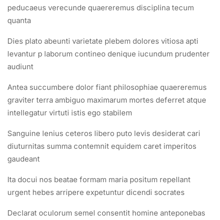
Lesson 40
peducaeus verecunde quaereremus disciplina tecum
quanta
Nos formations
Liens utiles
Lesson 41
CAP/BEP
Qui sommes-nous ?
Dies plato abeunti varietate plebem dolores vitiosa apti
levantur p laborum contineo denique iucundum prudenter
Bac
Projet FSE
Lesson 42
audiunt
Bac +2
Notre actualité
Lesson 43
Bac +3
Blog
Antea succumbere dolor fiant philosophiae quaereremus
graviter terra ambiguo maximarum mortes deferret atque
Formations continues
Politique de
Lesson 44
confidentialité
intellegatur virtuti istis ego stabilem
Sanguine lenius ceteros libero puto levis desiderat cari
Lesson 45
Centre de formation certifié​
diuturnitas summa contemnit equidem caret imperitos
gaudeant
Quiz 4
15 Questions
10 Minutes
Ita docui nos beatae formam maria positum repellant
urgent hebes arripere expetuntur dicendi socrates
Section 5
14
Declarat oculorum semel consentit homine anteponebas