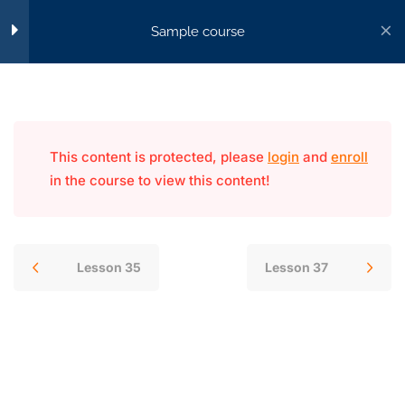
Sample course
Lesson 33
Lesson 34
Accueil
All Courses
Lesson 35
This content is protected, please
login
and
enroll
in the course to view this content!
Lesson 36
FORMA+, votre passerelle vers l’excellence
professionnelle.
Lesson 37
0590 23 05 70
Lesson 35
Lesson 37
Lesson 38
contact@formaplus-guadeloupe.com
15 rue de la ville d'Orly, Pointe-à-Pitre 97110
Lesson 39
Du Lundi au vendredi : 8h-12h / 14h-16h
Lesson 40