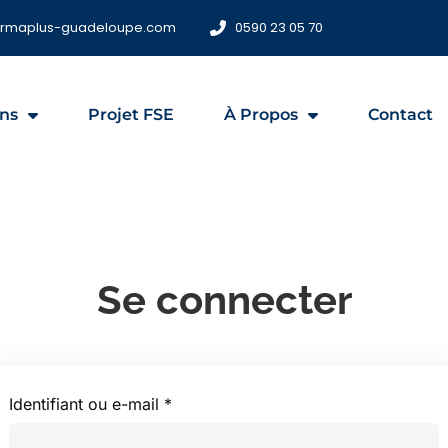
ormaplus-guadeloupe.com
0590 23 05 70
ns
Projet FSE
À Propos
Contact
Se connecter
Identifiant ou e-mail
*