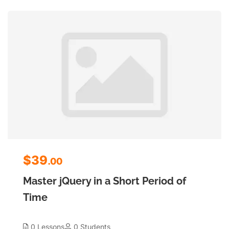
$39
.00
Master jQuery in a Short Period of
Time
0 Lessons
0 Students